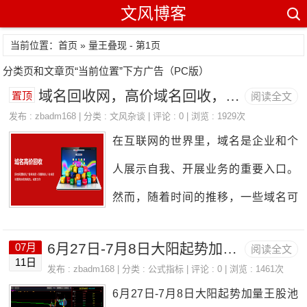
文风博客
当前位置：首页 » 量王叠现 - 第1页
分类页和文章页“当前位置”下方广告（PC版）
域名回收网，高价域名回收，闲置域名回收，不续费域名变现
置顶
阅读全文
发布 :
zbadm168
| 分类 :
文风杂谈
| 评论 : 0 | 浏览 : 1929次
在互联网的世界里，域名是企业和个
人展示自我、开展业务的重要入口。
然而，随着时间的推移，一些域名可
能因为各种原因被闲置或遗忘，失去
6月27日-7月8日大阳起势加量王股池
07月
阅读全文
了原有的价值。这时，高价域名回
11日
发布 :
zbadm168
| 分类 :
公式指标
| 评论 : 0 | 浏览 : 1461次
收、闲置域名回收以及不续费域名回
6月27日-7月8日大阳起势加量王股池