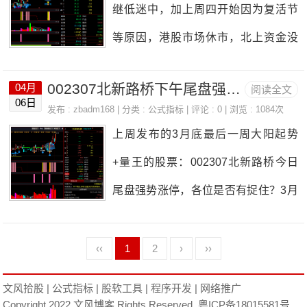
不崩，人家好歹走了十多年牛市，我
继低迷中，加上周四开始因为复活节
近五日净流入额为：51.14亿，总体来
后银行、地产等蓝筹启动拉升护盘，
们呢？三十多年了，连个3000点都保
等原因，港股市场休市，北上资金没
看，还是受前面大跌悲观情绪影响，
带动大盘反弹。下午北上资金加速流
不住，确实没资格去操心人家，还是
有流入。本周二、周四两天，市场有
流入资金并不多。本周还是多方取得
入，截止今天收盘北上资金净流入67.
好好管好自己。周末该吃吃，该喝
002307北新路桥下午尾盘强势拉涨停
04月
阅读全文
点点行情，其它交易日个股都是跌多
了胜利，如果节日期间没有特别利空
06日
65亿，港股企稳反弹，沪市最高回抽3
发布 :
zbadm168
| 分类 :
公式指标
| 评论 : 0 | 浏览 : 1084次
喝，先嗨起
涨少，近期两市还处于震荡调整中，
的消息面的话，节后市场迎来五月开
上周发布的3月底最后一周大阳起势
105附近，由于没有量能，尾盘再次回
仓位要控制好，个人认为逢低还是可
门红的概率还是较大的，但节前如今
+量王的股票：002307北新路桥今日
落。下周临近五一假期，看看个股是
以建一点点仓或加点点仓的。下周预
天，指数及个服大幅拉升，也一定程
尾盘强势涨停，各位是否有捉住？3月
否有企稳反弹迹像，寻找合适的机
计会来一波修复行情，我们拭目以
度上透支了5月份的部分涨幅，节后行
28日，大阳起势+量王共振提示北新路
会，看是否有抄底机会。本周大阳起
待。本周大阳起势加量王股池如下：4-
情暂不可知，具体
桥002307，3月29日高位穿头破脚阴
‹‹
1
2
›
››
势加量王股池如下：4-18：交运股份6
11：神农科技3001894-12：亚通股份
线调了一下，30、31日连续两天高位
00676，得利斯0023304-19：大龙地
文风拾股
|
公式指标
|
股软工具
|
程序开发
|
网络推广
600692，黄山旅游6000544-13：普路
穿头破脚阳线拉升，上周五4月1日走
Copyright 2022 文风博客 Rights Reserved.
粤ICP备18015581号
产600159，两面针600249，上实发展