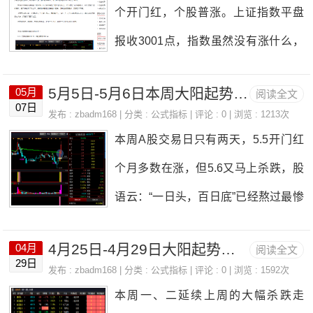
个开门红，个股普涨。上证指数平盘
绿能等“各类茅”资金流入明显超跌反
今日成交额7571亿，较上个交易日缩
报收3001点，指数虽然没有涨什么，
弹，有场内资金明显在借机自救，A股
量642亿，两市成交量继续萎缩。目前
但个股在基建板块的带领下，大部分
市场强势有内部因素刺激，也更有外
沪指运行至5周均线附近，向上有一定
5月5日-5月6日本周大阳起势加量王股池
05月
阅读全文
都红着，截止中午收盘，上涨个股数3
围共振。从筹码流动看上证指数至286
07日
压力，如果继续向上突破则需要量能
发布 :
zbadm168
| 分类 :
公式指标
| 评论 : 0 | 浏览 : 1213次
583，属于非常好的行情了。上周大阳
3以来不断有新资金下建仓，高位筹码
本周A股交易日只有两天，5.5开门红
跟上。如果量能跟不上则指数还会筑
起势加量王股池：5-5：招商南油6019
流出，而低位收集明显，符合震荡磨
个月多数在涨，但5.6又马上杀跌，股
底反复，鉴于此不建议情绪化追涨，
75，靖远煤电000552，今天招商南油
底走势，但由于仍只是反弹，还没到
语云：“一日头，百日底”已经熬过最惨
操作合理控仓，低吸为主。截止收盘
在资金的带动下强势涨停，所以指标
展开新一轮指数级别行情，操作上仍
的3月，和最难的4月，面对5月反而要
北上资金净流入20.7亿。板块方面:主
是可以的，只要大环境不差的情况
要谨慎小心，管理好总的仓位配比，
4月25日-4月29日大阳起势加量王股池
04月
阅读全文
更淡定，上海疫情防控成果明显解封
力资金净买靠前的板块有汽车制造、
29日
下，股池中的个股都会有所表现。明
发布 :
zbadm168
| 分类 :
公式指标
| 评论 : 0 | 浏览 : 1592次
防止过早满仓
之时，市场应该会庆祝一下。现在的
房地产、汽车零部件等，主力资金净
本周一、二延续上周的大幅杀跌走
天是否连板，我们拭目以待吧。
操作原则就是管好手、管住弹药，不