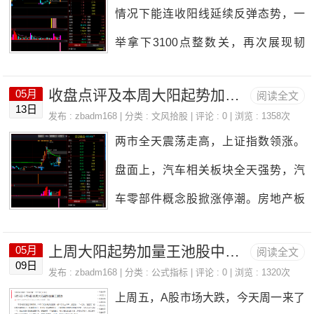
源汽车等大阳起势加量王股池如下：6.
所有者能够从中获得丰厚的回报。
情况下能连收阳线延续反弹态势，一
8：申华控股6006536.9：隧道股份60
二、闲置域名回收闲置域名回收主要
举拿下3100点整数关，再次展现韧
08206.10：锦江在线6006506.14：金
针对那些被遗忘或长期未使用的域
性。本周前四个交易日成交量仍处于
龙汽车6006866.17：深南电A000037
名。这些域名可能是因为原所有者不
收盘点评及本周大阳起势加量王股池
05月
阅读全文
低位，总体仍是以存量资金博弈为
13日
6.21：银河电子002519，佳和智能30
发布 :
zbadm168
| 分类 :
文风拾股
| 评论 : 0 | 浏览 : 1358次
再需要、忘记续费或转型等原因而被
主，周五LPR调降，刺激市场大幅走
两市全天震荡走高，上证指数领涨。
07936.24：卓郎智能600545
闲
高，成交也明显放量。《板块方面双
盘面上，汽车相关板块全天强势，汽
碳新能源赛道股（光伏、风电、锂电
车零部件概念股掀涨停潮。房地产板
池）等新能源题材领涨。汽车制造、
块午后持续走强，板块内个股掀涨停
汽车零部件板块持续上涨大金融、大
上周大阳起势加量王池股中的招商南油强势涨停
05月
阅读全文
潮。下跌方面，消费类板块全天低
09日
消费板块为北向资金抢筹重点，招商
发布 :
zbadm168
| 分类 :
公式指标
| 评论 : 0 | 浏览 : 1320次
迷。总体上个股涨多跌少，两市超260
上周五，A股市场大跌，今天周一来了
银行获抢筹超17亿，长江电力、隆基
0只个股上涨，超百股涨停。沪深两市