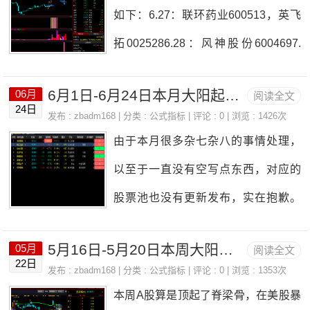
收等服务就显得尤为重要，可以把您
如下：6.27：联环药业600513，英飞
手中已不需要的域名进行回收，产生
拓0025286.28：风神股份6004697.
收益，有闲置域名的，可以扫码加微
6：华纺股份6004487.7：新亚制程00
信联系我，进行回收。一、高价域名
6月1日-6月24日本月大阳起势加量王股池
06月
阅读全文
2388，天桥起重002523近期比较看好
24日
回收高价域名回收主要针对那些具有
发布 :
zbadm168
| 分类 :
公式指标
| 评论 : 0 | 浏览 : 1426次
的板块有：电力、电子元器件、电源
由于本月很多杂七杂八的事情处理，
特殊含义、易于记忆或具有商业价值
设备、钒电池相关的有色金属。
以至于一直没有空写点东西，对应的
的域名。这些域名可能因为其独特的
股票池也没有更新发布，实在抱歉。
组合、发音或寓意，在市场上具有很
现在就把这个月的股票发布一下，大
高的价值。专业的域名回收机构会根
5月16日-5月20日本周大阳起势加量王股池
05月
阅读全文
家有需要就看看。接下来比较看好的
据域名的特点、市场需求以及潜在价
22日
发布 :
zbadm168
| 分类 :
公式指标
| 评论 : 0 | 浏览 : 1353次
板块有：光伏、风光电相关以及新能
值，给出合理的收购价格，让域名的
本周A股算是顶起了脊梁骨，在美股暴