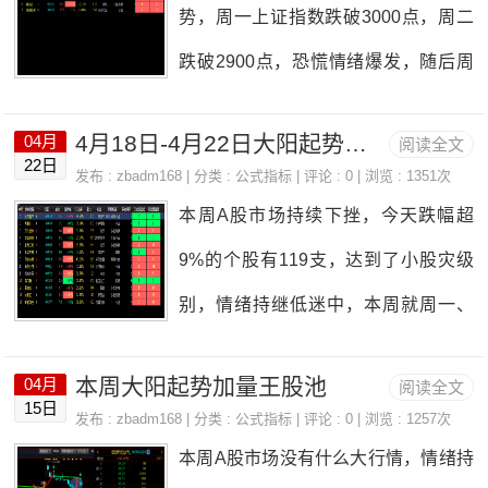
卖出靠前的板块是工程建筑、电子设
势，周一上证指数跌破3000点，周二
轻易满仓，动仓+底仓别超过6层，进
备、医疗器械等。本周大阳起势加量
跌破2900点，恐慌情绪爆发，随后周
可攻退可守，死扛躺平是最不明智的
王股池如下：5-9：南极光3009405-1
三创造了近两年来的一个低点2863.6
做法，只会增加亏损，增加解套难
1：天龙股份6032665-
4月18日-4月22日大阳起势加量王股池
04月
阅读全文
5，然后行情开始反转，收复2900点，
22日
度，不如把一部分资金放手里灵活机
发布 :
zbadm168
| 分类 :
公式指标
| 评论 : 0 | 浏览 : 1351次
收盘报2958.28；然后周四和今天周
本周A股市场持续下挫，今天跌幅超
动。管好仓位短期下跌的凶了就别
五，行情持续反弹，今天收盘报3047.
9%的个股有119支，达到了小股灾级
怕，那又是给短线自救有低吸机会，
06，收复3000点。本周行情可谓是过
别，情绪持继低迷中，本周就周一、
拉升后要当心得高抛了，别把反弹当
山车一般跌宕起伏，让人看不清。反
周二有点点小幅行情，从周三开始，
成反转做，看到指数涨了又乱来，象
弹行情是否持续，还有待考验，因为
本周大阳起势加量王股池
04月
阅读全文
大盘指数一路杀跌。今天周五不排除
前面4连阳后如果盘中追高，那风险肯
15日
节前原因，量能不足是关键。预计还
发布 :
zbadm168
| 分类 :
公式指标
| 评论 : 0 | 浏览 : 1257次
有些人博弈周末消息面，指数跌幅减
定增加，注意这个节奏。不管美股崩
本周A股市场没有什么大行情，情绪持
是会在底部反复磨底为主。北上资金
小，大盘指数回踩到3049点附近，随