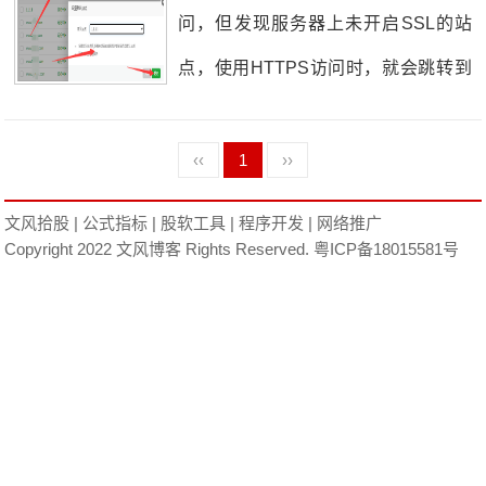
收等服务就显得尤为重要，可以把您
问，但发现服务器上未开启SSL的站
手中已不需要的域名进行回收，产生
点，使用HTTPS访问时，就会跳转到
收益，有闲置域名的，可以扫码加微
本站，让我感到十分无奈，这样的
信联系我，进行回收。一、高价域名
话，所有站点的SEO产生影响，所以
‹‹
1
››
回收高价域名回收主要针对那些具有
当务之急必须解决这个问题。在网上
文风拾股
|
公式指标
|
股软工具
|
程序开发
|
网络推广
特殊含义、易于记忆或具有商业价值
找来找去，发现这是宝塔面板的通
Copyright 2022 文风博客 Rights Reserved.
粤ICP备18015581号
的域名。这些域名可能因为其独特的
病，官方解释说：是web特性造成的，
组合、发音或寓意，在市场上具有很
面板上也有说明：在未指定SSL默认
高的价值。专业的域名回收机构会根
站点时,未开启SSL的站点使用HTTPS
据域名的特点、市场需求以及潜在价
会直接访问到已开启SSL的站点。官
值，给出合理的收购价格，让域名的
方论坛上有人说：最好的办法就是所