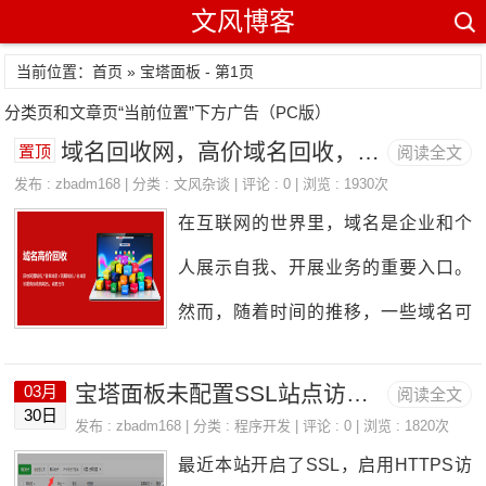
文风博客
当前位置：首页 » 宝塔面板 - 第1页
分类页和文章页“当前位置”下方广告（PC版）
域名回收网，高价域名回收，闲置域名回收，不续费域名变现
置顶
阅读全文
发布 :
zbadm168
| 分类 :
文风杂谈
| 评论 : 0 | 浏览 : 1930次
在互联网的世界里，域名是企业和个
人展示自我、开展业务的重要入口。
然而，随着时间的推移，一些域名可
能因为各种原因被闲置或遗忘，失去
宝塔面板未配置SSL站点访问HTTPS时窜站的解决办法
03月
阅读全文
了原有的价值。这时，高价域名回
30日
发布 :
zbadm168
| 分类 :
程序开发
| 评论 : 0 | 浏览 : 1820次
收、闲置域名回收以及不续费域名回
最近本站开启了SSL，启用HTTPS访