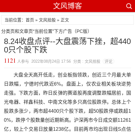
文风博客
当前位置：首页 »
文风拾股
» 正文
分类页和文章页“当前位置”下方广告（PC版）
8.24收盘点评--大盘震荡下挫，超440
0只个股下跌
1121
人参与 2022年08月24日 17:56 分类 : 文风拾股
评论
大盘全天高开低走，创业板指领跌，创近三个月最大单
日跌幅，宁德时代跌近6%。盘面上，仅农业相关板块逆势
走强。下跌方面，昨日反弹的赛道股再度调整跌幅居前，国
光电器、祥鑫科技、中南文化等多只高位股跌停。总体上个
股跌多涨少，两市超4400只个股下跌，超50股跌停或跌超1
0%，跌停个股数量创近期新高。沪深两市今日成交额11261
亿，较上个交易日放量1238亿。目前两市均出现日线S点信